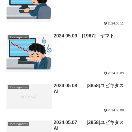
2024.05.11
2024.05.09 [1967] ヤマト
Uncategorized
2024.05.09
2024.05.08 [3858]ユビキタス
Uncategorized
AI
2024.05.08
2024.05.07 [3858]ユビキタス
Uncategorized
AI